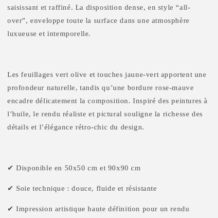
la sophistication à travers un motif floral généreux. De
majestueuses pivoines roses et blanches s’épanouissent en
alternance sur un fond noir profond, créant un contraste
saisissant et raffiné. La disposition dense, en style “all-
over”, enveloppe toute la surface dans une atmosphère
luxueuse et intemporelle.
Les feuillages vert olive et touches jaune-vert apportent une
profondeur naturelle, tandis qu’une bordure rose-mauve
encadre délicatement la composition. Inspiré des peintures à
l’huile, le rendu réaliste et pictural souligne la richesse des
détails et l’élégance rétro-chic du design.
✔ Disponible en 50x50 cm et 90x90 cm