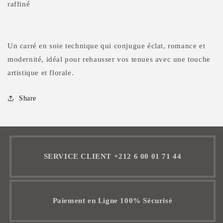
✔ Soie technique : douce, fluide et résistante
✔ Impression artistique haute définition pour un rendu
raffiné
Un carré en soie technique qui conjugue éclat, romance et
modernité, idéal pour rehausser vos tenues avec une touche
artistique et florale.
Share
SERVICE CLIENT +212 6 00 01 71 44