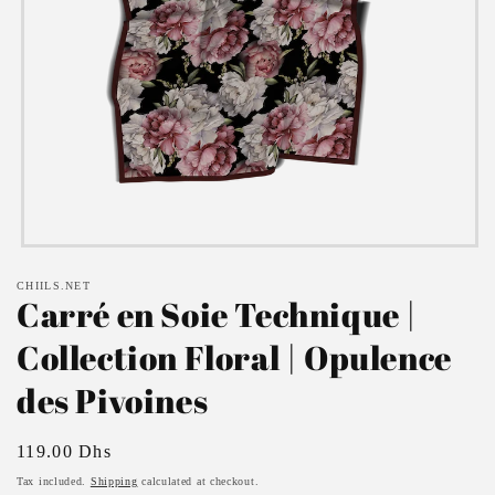
Open
media
CHIILS.NET
1
Carré en Soie Technique |
in
modal
Collection Floral | Opulence
des Pivoines
Regular
119.00 Dhs
price
Tax included.
Shipping
calculated at checkout.