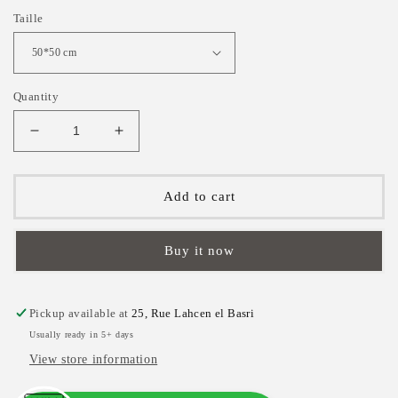
Taille
Quantity
Decrease
Increase
quantity
quantity
for
for
Carré
Carré
Add to cart
en
en
Soie
Soie
Technique
Technique
Buy it now
|
|
Collection
Collection
Floral
Floral
Pickup available at
25, Rue Lahcen el Basri
|
|
Usually ready in 5+ days
Opulence
Opulence
View store information
des
des
Pivoines
Pivoines